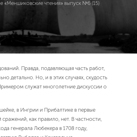
е «Меншиковские чтения» выпуск №6 (15)
ований. Правда, подавляющая часть работ,
 детально. Но, и в этих случаях, скудость
Примером служат многолетние дискуссии о
ейке, в Ингрии и Прибалтике в первые
сражений, как правило, нет. В частности,
ода генерала Любекера в 1708 году,