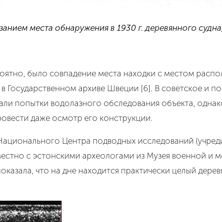
азанием места обнаружения в 1930 г. деревянного судн
роятно, было совпадение места находки с местом расп
 в Государственном архиве Швеции [6]. В советское и 
али попытки водолазного обследования объекта, однак
ровести даже осмотр его конструкции.
 Национального Центра подводных исследований (учред
местно с эстонскими археологами из Музея военной и 
показала, что на дне находится практически целый дер