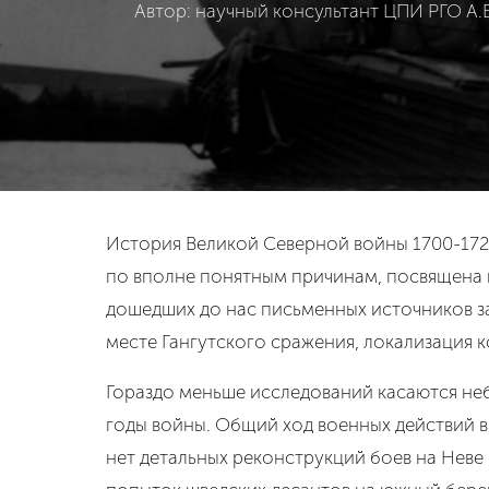
Автор: научный консультант ЦПИ РГО А.
История Великой Северной войны 1700-1721
по вполне понятным причинам, посвящена к
дошедших до нас письменных источников з
месте Гангутского сражения, локализация ко
Гораздо меньше исследований касаются не
годы войны. Общий ход военных действий в 
нет детальных реконструкций боев на Неве 