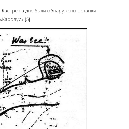
Уе-Кастре на дне были обнаружены останки
 «Каролус
»
[5].