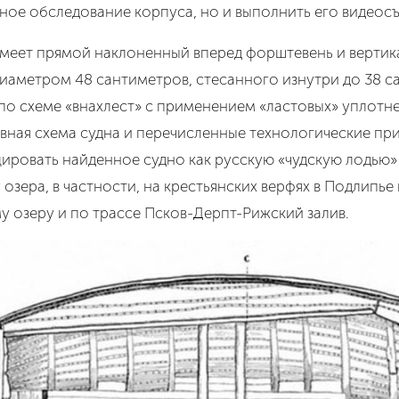
ное обследование корпуса, но и выполнить его видеосъ
 имеет прямой наклоненный вперед форштевень и вертик
диаметром 48 сантиметров, стесанного изнутри до 38 
на по схеме «внахлест» с применением «ластовых» уплот
вная схема судна и перечисленные технологические приз
ровать найденное судно как русскую «чудскую лодью» XI
 озера, в частности, на крестьянских верфях в Подлипь
у озеру и по трассе Псков-Дерпт-Рижский залив.