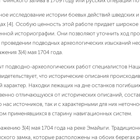
 Финского залива в 1709 году или русских операций по
ное исследование истории боевых действий шведских и
одах [4]. Особую ценность этой работе придает широкое
нной историографии. Они позволяют уточнить ход проис
 проведении подводных археологических изысканий нес
жения 3(4) мая 1704 года.
опыт подводно-археологических работ специалистов На
видетельствует, что исторические описания происходив
й характер. Находки лежащих на дне останков погибши
твенно отличающуюся от исторических описаний, соста
о нас источников, так и с характерными для них неточ
м применявшихся в старину навигационных систем.
ажению 3(4) мая 1704 года на реке Эмайыги. Традицион
кого замка, которые расположены на обоих берегах рек