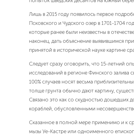
попыток шведских десантов на южный берег
Лишь в 2015 году появилось первое подроб
Псковского и Чудского озер в 1701-1704 г
которые ранее были неизвестны в отечестве
наконец, дать объяснение выявившимся при
принятой в исторической науке картине сра
Следует сразу оговорить, что 15-летний 
исследований в регионе Финского залива с
100% случаев носят весьма приблизительны
толще грунта обычно дают картину, сущес
Связано это как со скудностью дошедших д
кораблей, обусловленными несовершенство
Сказанное в полной мере применимо и к ср
мызы Уе-Кастре или одноименного епископс