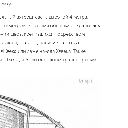
емку.
альный ахтерштевень высотой 4 метра,
сантиметров. Бортовая обшивка сохранилась
нений швов, крепившихся посредством
наки и, главное, наличие ластовых
Xвека или даже начала XXвека. Такие
е и в Гдове, и были основным транспортным