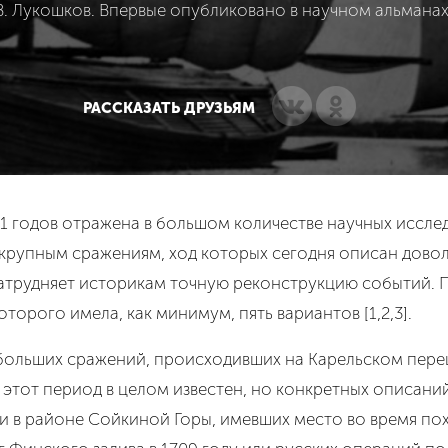
В. Лукошков. Впервые опубликовано в научном альманах
РАССКАЗАТЬ ДРУЗЬЯМ
 годов отражена в большом количестве научных исслед
рупным сражениям, ход которых сегодня описан довольно
атрудняет историкам точную реконструкцию событий. 
торого имела, как минимум, пять вариантов [1,2,3].
больших сражений, происходивших на Карельском переш
этот период в целом известен, но конкретных описаний 
и в районе Сойкиной Горы, имевших место во время пох