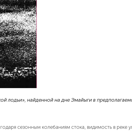
ой лодьи», найденной на дне Эмайыги в предполагаемо
одаря сезонным колебаниям стока, видимость в реке ул