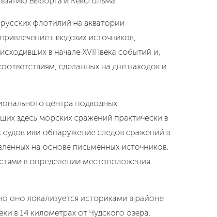
 взятию Выборга и Кексгольма.
 русских флотилий на акватории
 привлечение шведских источников,
ходивших в начале XVII Iвека событий и,
оответствиям, сделанных на дне находок и
ционального центра подводных
ших здесь морских сражений практически в
х судов или обнаружение следов сражений в
вленных на основе письменных источников.
ностями в определении местоположения
но оно локализуется историками в районе
и в 14 километрах от Чудского озера.