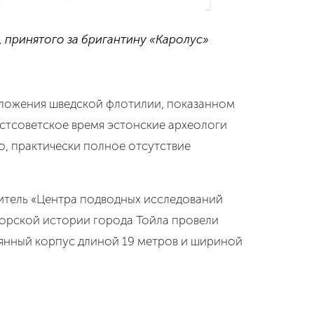
а, принятого за бригантину «Каролус»
оложения шведской флотилии, показанном
постсоветское время эстонские археологи
о, практически полное отсутствие
итель «Центра подводных исследований
морской истории города Тойла провели
евянный корпус длиной 19 метров и шириной