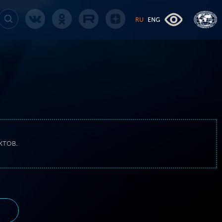
RU
ENG
ктов.