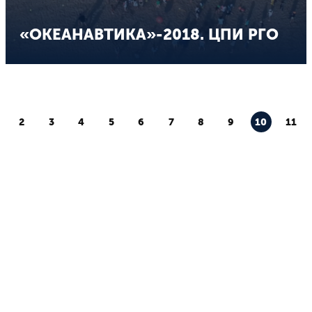
«ОКЕАНАВТИКА»-2018. ЦПИ РГО
2
3
4
5
6
7
8
9
10
11