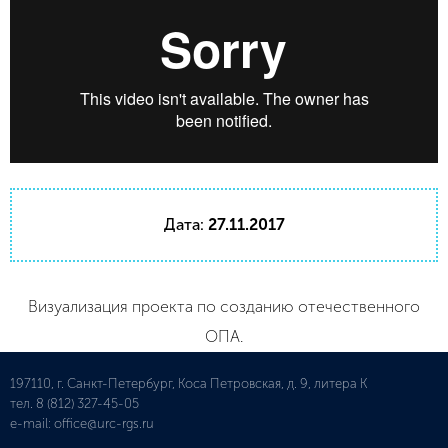
Дата:
27.11.2017
Визуализация проекта по созданию отечественного
ОПА.
197110, г. Санкт-Петербург, Коса Петровская, д. 9, литера К
тел.
8 (812) 327-45-05
e-mail:
office@urc-rgs.ru