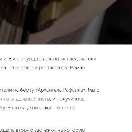
ливе Бьеркезунд, водолазы-исследователи
тра – археолог и реставратор Роман
итали на борту «Архангела Рафаила». Мы с
я на отдельные листы, и получилось
. Вплоть до ниточки – все, что
оздала вторую застежку, на которую