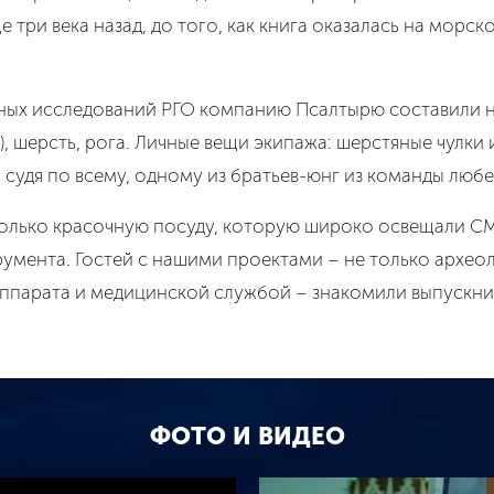
 три века назад, до того, как книга оказалась на морск
ных исследований РГО компанию Псалтырю составили н
ь), шерсть, рога. Личные вещи экипажа: шерстяные чулк
 судя по всему, одному из братьев-юнг из команды любе
е только красочную посуду, которую широко освещали С
умента. Гостей с нашими проектами – не только археол
ппарата и медицинской службой – знакомили выпускн
ФОТО И ВИДЕО