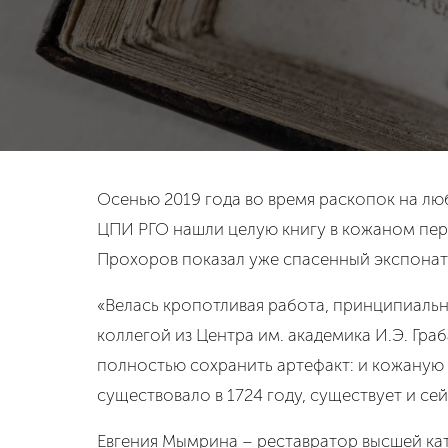
Осенью 2019 года во время раскопок на лю
ЦПИ РГО нашли целую книгу в кожаном пере
Прохоров показал уже спасенный экспона
«Велась кропотливая работа, принципиально
коллегой из Центра им. академика И.Э. Гра
полностью сохранить артефакт: и кожаную о
существовало в 1724 году, существует и се
Евгения Мымрина – реставратор высшей кат