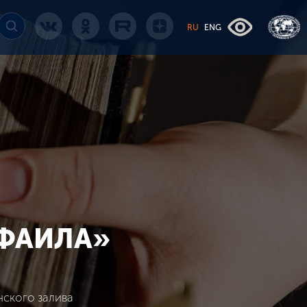
RU
ENG
АФАИЛА»
нского залива