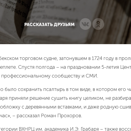
РАССКАЗАТЬ ДРУЗЬЯМ
бекском торговом судне, затонувшем в 1724 году в про
плете. Спустя полгода – на праздновании 5-летия Цен
т профессиональному сообществу и СМИ.
 было сохранить псалтырь в том виде, в котором его ч
баря приняли решение сушить книгу целиком, не разбира
бложку с деревянными вставками, и даже родную сшивку
йчас», – рассказал Роман Прохоров.
егории ВХНРЦ им. академика И.Э. Грабаря – также восс