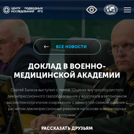
ВСЕ НОВОСТИ
ДОКЛАД В ВОЕННО-
МЕДИЦИНСКОЙ АКАДЕМИИ
Сергей Бычков выступил с темой "Оценка внутрисосудистого
декомпрессионного газообразования у водолазов в автономном
высокотехнологичном снаряжении с замкнутой схемой дыхания с
расчетом декомпрессионных режимов на основе компьютерных
программ".
РАССКАЗАТЬ ДРУЗЬЯМ