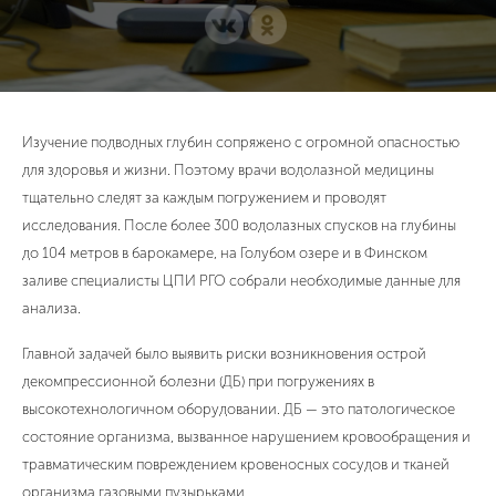
Изучение подводных глубин сопряжено с огромной опасностью
для здоровья и жизни. Поэтому врачи водолазной медицины
тщательно следят за каждым погружением и проводят
исследования. После более 300 водолазных спусков на глубины
до 104 метров в барокамере, на Голубом озере и в Финском
заливе специалисты ЦПИ РГО собрали необходимые данные для
анализа.
Главной задачей было выявить риски возникновения острой
декомпрессионной болезни (ДБ) при погружениях в
высокотехнологичном оборудовании. ДБ — это патологическое
состояние организма, вызванное нарушением кровообращения и
травматическим повреждением кровеносных сосудов и тканей
организма газовыми пузырьками.