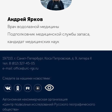
Андрей Ярков
Врач водолазной медицины
Подполковник медицинской службы запаса,
кандидат медицинских наук
197110, г. Санкт-Петербург, Коса Петровская, д. 9, литера К
тел.
8 (812) 327-45-05
e-mail:
office@urc-rgs.ru
Следите за нашими новостями:
Автономная некоммерческая организация
«Центр подводных исследований Русского географического
общества»