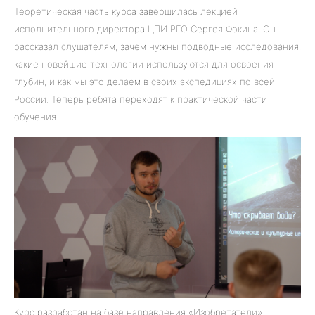
Теоретическая часть курса завершилась лекцией
исполнительного директора ЦПИ РГО Сергея Фокина. Он
рассказал слушателям, зачем нужны подводные исследования,
какие новейшие технологии используются для освоения
глубин, и как мы это делаем в своих экспедициях по всей
России. Теперь ребята переходят к практической части
обучения.
Курс разработан на базе направления «Изобретатели»