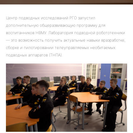
Центр подводных исследований РГО запустил
дополнительную общеразвивающую программу для
воспитанников НВМУ. Лаборатория подводной робототехники
— это возможность получить актуальные навыки в
разработке,
сборке и пилотировании телеуправляемых необитаемых
подводных аппаратов (ТНПА).