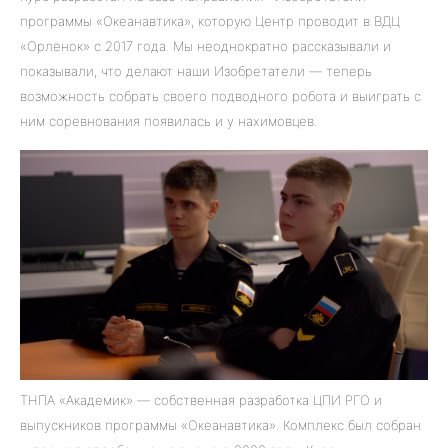
программы
«Океанавтика»
, которую Центр проводит в ВДЦ
«Орлёнок» с 2017 года. Мы неоднократно рассказывали и
показывали, что делают наши Изобретатели — теперь
возможность собрать своего подводного робота и выиграть с
ним соревнования появилась и у нахимовцев.
ТНПА «Академик» — собственная разработка ЦПИ РГО и
выпускников программы
«Океанавтика»
. Комплекс был собран