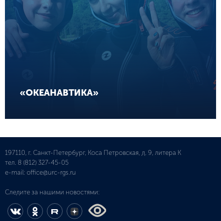
«ОКЕАНАВТИКА»
197110, г. Санкт-Петербург, Коса Петровская, д. 9, литера К
тел.
8 (812) 327-45-05
e-mail:
office@urc-rgs.ru
Следите за нашими новостями: