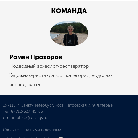
КОМАНДА
Роман Прохоров
Подводный археолог-реставратор
Художник-реставратор I категории, водолаз-
исследователь
197110, г. Санкт-Петербург, Коса Петровская, д. 9, литера К
тел.
8 (812) 327-45-05
e-mail:
office@urc-rgs.ru
Следите за нашими новостями: