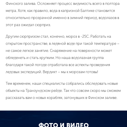
Финского залива. Осложняет процесс видимость всего в полтора
метра. Хотя, как правило, вода в капризной Балтике становится
относительно прозрачной именно в зимний период, водолазов в
этот раз ожидал сюрприз.
Другим сюрпризом стал, конечно, мороз в -25С. Работать на
открытом пространстве, в ледяной воде при такой температуре –
не самое легкое занятие. Снаряжение на поверхности может
обледенеть и стать хрупким. Но наша водолазная группа
благодаря такой погоде отработала все аспекты проведения
ледовых экспедиций. Вердикт – мы к морозам готовы!
Тем временем, наши специалисты собрались обследовать новые
объекты на Транзундском рейде. Так что совсем скоро мы сможем
рассказать вам о новых кораблях, затонувших в Финском заливе.
ФОТО И ВИДЕО