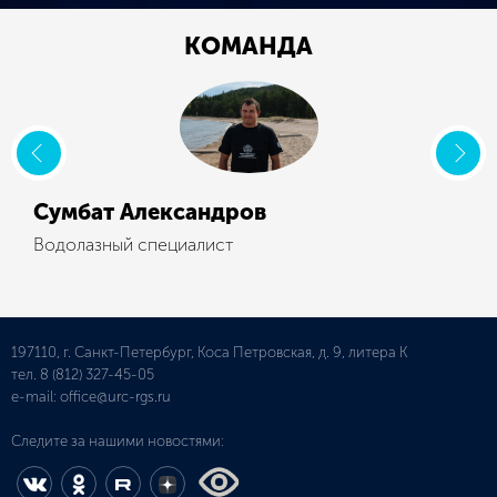
КОМАНДА
Сумбат Александров
Водолазный специалист
197110, г. Санкт-Петербург, Коса Петровская, д. 9, литера К
тел.
8 (812) 327-45-05
e-mail:
office@urc-rgs.ru
Следите за нашими новостями: