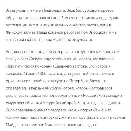
Зима уходит, и мы ей благодарны. Ведь без суровых морозов,
обрушившихся на наш регион, была бы невозможна подледная
экспедиция на один из уникальных объектов, затонувших в
Финском заливе. Наша команда работает под Высоцком, и мы
готовы рассказать о промежуточных результатах.
Водолазы несколько дней совершали погружения в холодную и
темную балтийскую воду, чтобы оценить состояние клипера
«Джигит», героя покорения Дальнего востока. Его история
началась 23 июня 1856 года, когда, спущенный со стапелей в
Архангельске корабль, взял курс на Петербург. Здесь его
определили в первый Амурский отряд, который отправился
исследовать только что присоединенные к Российской империи
Амурскую область и Уссурийский край. За три года экспедиции
было совершено немало географических открытий – о них
напоминают названия «бухта Джигит», «гора Джигитская» и «залив
Майделя», получивший имя в честь капитана судна.