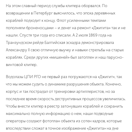
На этом славный период службы клипера оборвался. По
возвращении в Петербург выяснилось, что эпоха деревянных
кораблей подходит к концу. Флот усиленными темпами
пополняли броненосцами – и денег на ремонт «Джигита» так и не
нашли. Спустя три года его списали. А 2 июля 1869 года на
Транзундском рейде Балтийская эскадра демонстрировала
Александру II свою отличную выучку и навыки стрельбы на старых
кораблях. Среди других «мишеней» был затоплен и наш парусно-
винтовой клипер.
Водолазы ЦПИ РГО не первый раз погружаются на «Джигит», так
что мы можем судить о динамике разрушения объекта. Конечно,
корпус и так пострадал от тренировки артиллеристов, но за
последнее время скорость деструктивных процессов увеличилась.
Чтобы внести клипер в реестр затонувших кораблей и сохранить
максимально полную информацию о нем, наши подводные
операторы создают фотоплан объекта из сотен кадров, которые
впоследствии сложат в точное изображение «Джигита» на дне