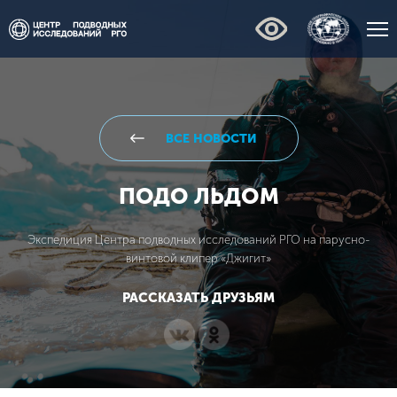
ВСЕ НОВОСТИ
ПОДО ЛЬДОМ
Экспедиция Центра подводных исследований РГО на парусно-
винтовой клипер «Джигит»
РАССКАЗАТЬ ДРУЗЬЯМ