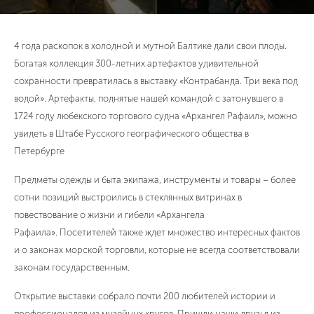
4 года раскопок в холодной и мутной Балтике дали свои плоды.
Богатая коллекция 300-летних артефактов удивительной
сохранности превратилась в выставку «Контрабанда. Три века под
водой». Артефакты, поднятые нашей командой с затонувшего в
1724 году любекского торгового судна «Архангел Рафаил», можно
увидеть в Штабе Русского географического общества в
Петербурге
Предметы одежды и быта экипажа, инструменты и товары – более
сотни позиций выстроились в стеклянных витринах в
повествование о жизни и гибели «Архангела
Рафаила». Посетителей также ждет множество интересных фактов
и о законах морской торговли, которые не всегда соответствовали
законам государственным.
Открытие выставки собрало почти 200 любителей истории и
профессионалов из музейных кругов. Пришли наши друзья из