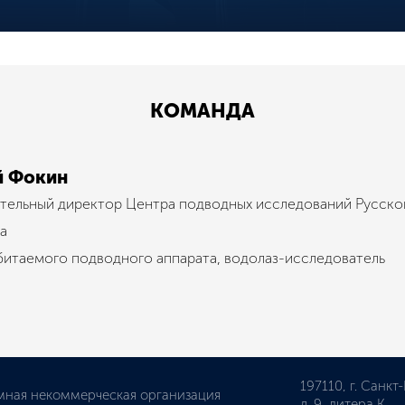
КОМАНДА
й Фокин
тельный директор Центра подводных исследований Русско
а
битаемого подводного аппарата, водолаз-исследователь
197110, г. Санкт
мная некоммерческая организация
д. 9, литера К