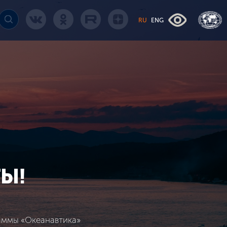
RU
ENG
Ы!
аммы «Океанавтика»