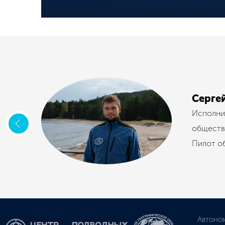
Серге
Исполни
обществ
Пилот о
Автоно