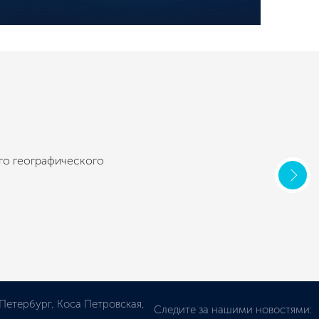
го географического
-Петербург, Коса Петровская,
Следите за нашими новостями: