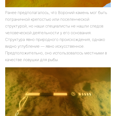
Ранее предполагалось, что Вороний камень мог быть
пограничной крепостью или поселенческой
структурой, но наши специалисты не нашли следов
человеческой деятельности у его основания.
Структура явно природного происхождения, однако
видно углубление — явно искусственное.
Предположительно, оно использовалось местными в
качестве ловушки для рыбы.