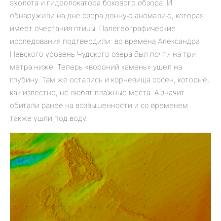
эхолота и гидролокатора бокового обзора. И
обнаружили на дне озера донную аномалию, которая
имеет очертания птицы. Палегеографические
исследования подтвердили: во времена Александра
Невского уровень Чудского озера был почти на три
метра ниже. Теперь «вороний камень» ушел на
глубину. Там же остались и корневища сосен, которые,
как известно, не любят влажные места. А значит —
обитали ранее на возвышенности и со временем
также ушли под воду.