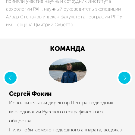
приняли участие научный сотрудник Института
археологии РАН, научный руководитель экспедиции
Айвар Степанов и декан факультета географии РГПУ
им. Герцена Дмитрий Субетто.
КОМАНДА
Сергей Фокин
Исполнительный директор Центра подводных
исследований Русского географического
общества
Пилот обитаемого подводного аппарата, водолаз-