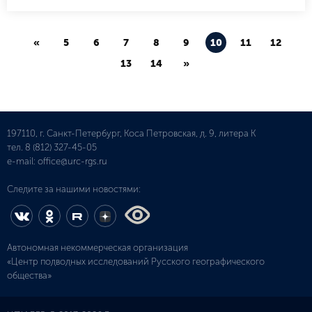
«
5
6
7
8
9
10
11
12
13
14
»
197110, г. Санкт-Петербург, Коса Петровская, д. 9, литера К
тел.
8 (812) 327-45-05
e-mail:
office@urc-rgs.ru
Следите за нашими новостями:
Автономная некоммерческая организация
«Центр подводных исследований Русского географического
общества»